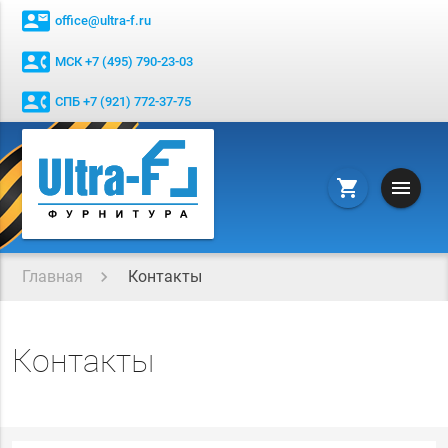
contact_mail
office@ultra-f.ru
contact_phone
МСК +7 (495) 790-23-03
contact_phone
СПБ +7 (921) 772-37-75
menu
shopping_cart
Главная
Контакты
Контакты