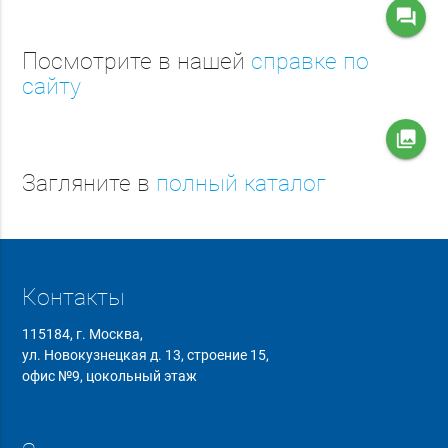
question_answer
Посмотрите в нашей
справке по
сайту
collections
Загляните в
полный каталог
Контакты
115184, г. Москва,
ул. Новокузнецкая д. 13, строение 15,
офис №9, цокольный этаж