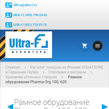
contact_mail
office@ultra-f.ru
contact_phone
МСК +7 (495) 790-23-03
contact_phone
СПБ +7 (921) 772-37-75
menu
shopping_cart
Главная
Каталог товаров из Японии SUGATSUNE
и Германия Hafele
Стеллажи и витрины
Хранение аптечных товаров
Рамное
обрудование Pharma-Org 100, 620
Рамное обрудование
◄