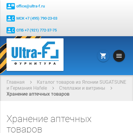
contact_mail
office@ultra-f.ru
contact_phone
МСК +7 (495) 790-23-03
contact_phone
СПБ +7 (921) 772-37-75
menu
shopping_cart
Главная
Каталог товаров из Японии SUGATSUNE
и Германия Hafele
Стеллажи и витрины
Хранение аптечных товаров
Хранение аптечных
товаров