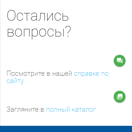
Остались
вопросы?
question_answer
Посмотрите в нашей
справке по
сайту
collections
Загляните в
полный каталог