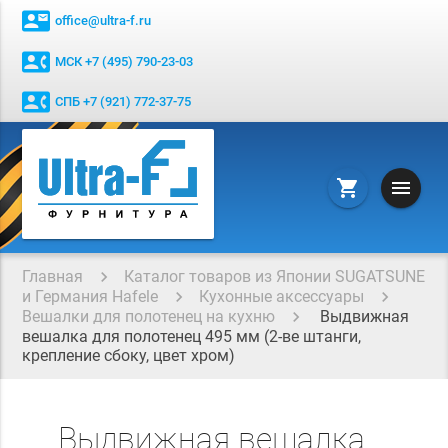
contact_mail
office@ultra-f.ru
contact_phone
МСК +7 (495) 790-23-03
contact_phone
СПБ +7 (921) 772-37-75
menu
shopping_cart
Главная
Каталог товаров из Японии SUGATSUNE
и Германия Hafele
Кухонные аксессуары
Вешалки для полотенец на кухню
Выдвижная
вешалка для полотенец 495 мм (2-ве штанги,
крепление сбоку, цвет хром)
Выдвижная вешалка