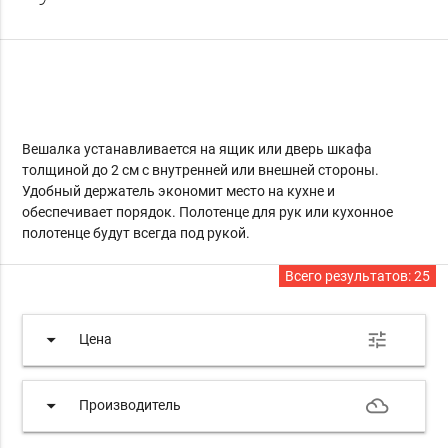
Вешалка устанавливается на ящик или дверь шкафа
толщиной до 2 см с внутренней или внешней стороны.
Удобный держатель экономит место на кухне и
обеспечивает порядок. Полотенце для рук или кухонное
полотенце будут всегда под рукой.
Всего результатов:
25
arrow_drop_down
tune
Цена
arrow_drop_down
filter_drama
Производитель