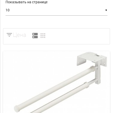
Показывать на странице
▼
filter_list
Цена
dns
apps