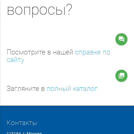
вопросы?
question_answer
Посмотрите в нашей
справке по
сайту
collections
Загляните в
полный каталог
Контакты
115184, г. Москва,