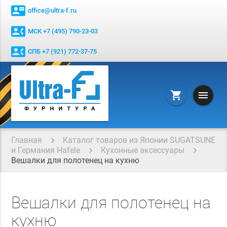
contact_mail
office@ultra-f.ru
contact_phone
МСК +7 (495) 790-23-03
contact_phone
СПБ +7 (921) 772-37-75
menu
shopping_cart
Главная
Каталог товаров из Японии SUGATSUNE
и Германия Hafele
Кухонные аксессуары
Вешалки для полотенец на кухню
Вешалки для полотенец на
кухню