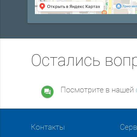
Остались воп
Посмотрите в нашей
question_answer
Контакты
Сер