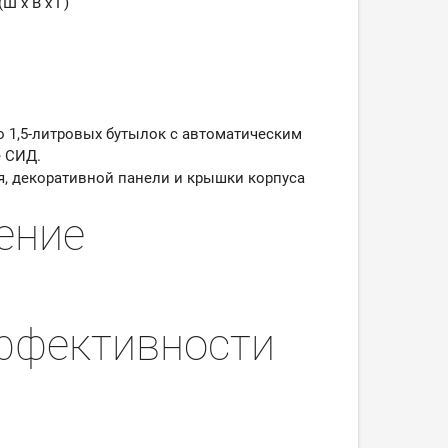
Ш x В x Г)
о 1,5-литровых бутылок
с автоматическим
е СИД.
я, декоративной панели и крышки корпуса
ение
ффективности