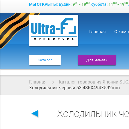
00
00
00
00
МЫ ОТКРЫТЫ: Будни:
9
- 19
, суббота:
11
- 19
Главная
О ком
Каталог
Для мебели
Главная
Каталог товаров из Японии SUG
Холодильник черный 53l486X494X592mm
◄
Холодильник ч