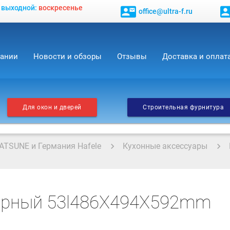
, выходной:
воскресенье
contact_mail
contact_
office@ultra-f.ru
пании
Новости и обзоры
Отзывы
Доставка и оплат
Для окон и дверей
Строительная фурнитура
ATSUNE и Германия Hafele
Кухонные аксессуары
ерный 53l486X494X592mm