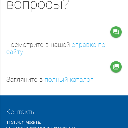
вопросы?
question_answer
Посмотрите в нашей
справке по
сайту
collections
Загляните в
полный каталог
Контакты
115184, г. Москва,