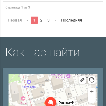
Страница 1 из 3
Первая
«
1
2
3
»
Последняя
Как нас найти