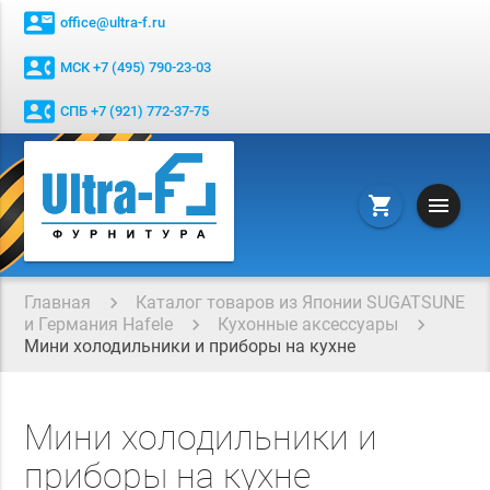
contact_mail
office@ultra-f.ru
contact_phone
МСК +7 (495) 790-23-03
contact_phone
СПБ +7 (921) 772-37-75
menu
shopping_cart
Главная
Каталог товаров из Японии SUGATSUNE
и Германия Hafele
Кухонные аксессуары
Мини холодильники и приборы на кухне
Мини холодильники и
приборы на кухне