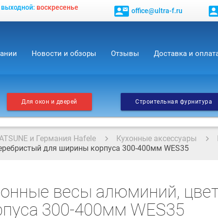
, выходной:
воскресенье
contact_mail
contact_
office@ultra-f.ru
пании
Новости и обзоры
Отзывы
Доставка и оплат
Для окон и дверей
Строительная фурнитура
ATSUNE и Германия Hafele
Кухонные аксессуары
серебристый для ширины корпуса 300-400мм WES35
хонные весы алюминий, цве
рпуса 300-400мм WES35