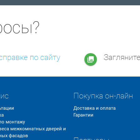
росы?
справке по сайту
Заглянит
collections
вис
Покупка он-лайн
ьтации
Доставка и оплата
ка
Гарантии
 по монтажу
 веса межкомнатных дверей и
ных фасадов