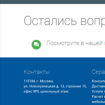
Остались воп
Посмотрите в нашей
question_answer
Контакты
Сер
115184, г. Москва,
Консул
ул. Новокузнецкая д. 13, строение 15,
Достав
офис №9, цокольный этаж
Услуги
Расчет
мебель