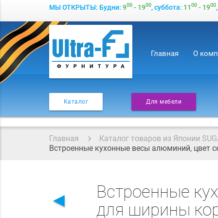
00
00
00
00
МЫ ОТКРЫТЫ: Будни:
9
- 19
, суббота:
11
- 19
Главная
О ком
Каталог
Для мебели
Главная
Каталог товаров из Японии SUG
Встроенные кухонные весы алюминий, цвет 
Встроенные ку
◄
для ширины ко