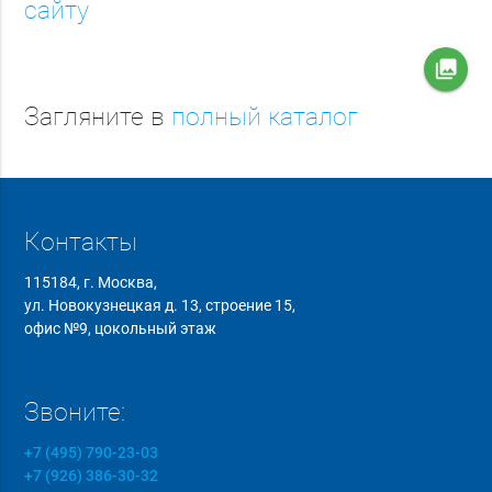
сайту
collections
Загляните в
полный каталог
Контакты
115184, г. Москва,
ул. Новокузнецкая д. 13, строение 15,
офис №9, цокольный этаж
Звоните:
+7 (495) 790-23-03
+7 (926) 386-30-32