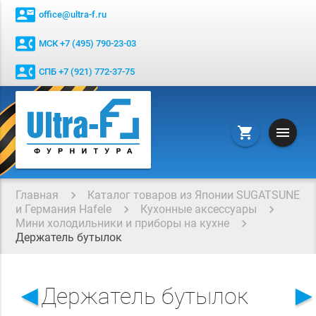
contact_mail
office@ultra-f.ru
contact_phone
МСК +7 (495) 790-23-03
contact_phone
СПБ +7 (921) 772-37-75
menu
shopping_cart
Главная
Каталог товаров из Японии SUGATSUNE
и Германия Hafele
Кухонные аксессуары
Мини холодильники и приборы на кухне
Держатель бутылок
◄
Держатель бутылок