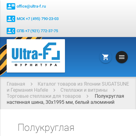
contact_mail
office@ultra-f.ru
contact_phone
МСК +7 (495) 790-23-03
contact_phone
СПБ +7 (921) 772-37-75
menu
shopping_cart
Главная
Каталог товаров из Японии SUGATSUNE
и Германия Hafele
Стеллажи и витрины
Торговые стеллажи для товаров
Полукруглая
настенная шина, 30х1995 мм, белый алюминий
Полукруглая