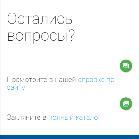
Остались
вопросы?
question_answer
Посмотрите в нашей
справке по
сайту
collections
Загляните в
полный каталог