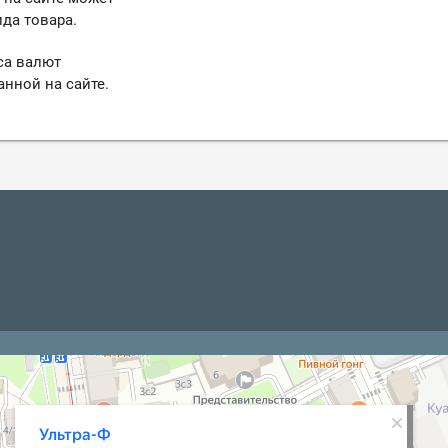
да товара.
са валют
анной на сайте.