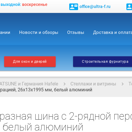
, выходной:
воскресенье
contact_mail
contact_
office@ultra-f.ru
пании
Новости и обзоры
Отзывы
Доставка и оплат
Для окон и дверей
Строительная фурнитура
ATSUNE и Германия Hafele
Стеллажи и витрины
Т
орацией, 26х13х1995 мм, белый алюминий
разная шина с 2-рядной пер
, белый алюминий