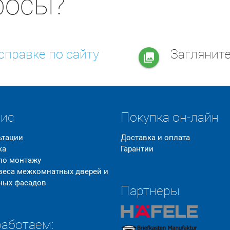
росы?
справке по сайту
Заглянит
collections
вис
Покупка он-лайн
ьтации
Доставка и оплата
ка
Гарантии
 по монтажу
 веса межкомнатных дверей и
ных фасадов
Партнеры
аботаем: