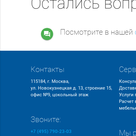
Остались воп
Посмотрите в нашей
question_answer
Контакты
Сер
115184, г. Москва,
Консул
ул. Новокузнецкая д. 13, строение 15,
Достав
офис №9, цокольный этаж
Услуги
Расчет
мебель
Звоните:
Мы р
+7 (495) 790-23-03