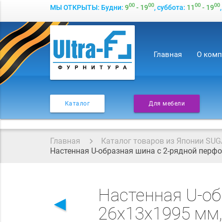
00
00
00
00
МЫ ОТКРЫТЫ: Будни:
9
- 19
, суббота:
11
- 19
Главная
О ком
Каталог
Для мебели
Главная
Каталог товаров из Японии SUG
Настенная U-образная шина с 2-рядной перф
Настенная U-об
◄
26х13х1995 мм