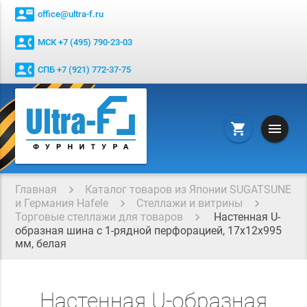
contact_mail
office@ultra-f.ru
contact_phone
МСК +7 (495) 790-23-03
contact_phone
СПБ +7 (921) 772-37-75
menu
shopping_cart
Главная
Каталог товаров из Японии SUGATSUNE
и Германия Hafele
Стеллажи и витрины
Торговые стеллажи для товаров
Настенная U-
образная шина с 1-рядной перфорацией, 17х12х995
мм, белая
Настенная U-образная