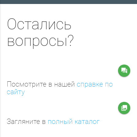
Остались
вопросы?
question_answer
Посмотрите в нашей
справке по
сайту
collections
Загляните в
полный каталог