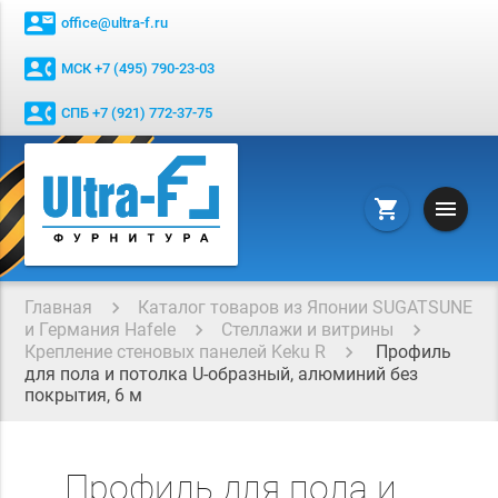
contact_mail
office@ultra-f.ru
contact_phone
МСК +7 (495) 790-23-03
contact_phone
СПБ +7 (921) 772-37-75
menu
shopping_cart
Главная
Каталог товаров из Японии SUGATSUNE
и Германия Hafele
Стеллажи и витрины
Крепление стеновых панелей Keku R
Профиль
для пола и потолка U-образный, алюминий без
покрытия, 6 м
Профиль для пола и