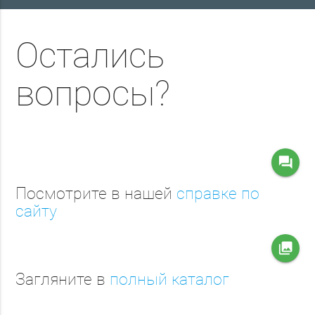
Остались
вопросы?
question_answer
Посмотрите в нашей
справке по
сайту
collections
Загляните в
полный каталог