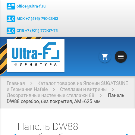
contact_mail
office@ultra-f.ru
contact_phone
МСК +7 (495) 790-23-03
contact_phone
СПБ +7 (921) 772-37-75
menu
shopping_cart
Главная
Каталог товаров из Японии SUGATSUNE
и Германия Hafele
Стеллажи и витрины
Декоративные настенные стеллажи 88
Панель
DW88 серебро, без покрытия, АМ=625 мм
Панель DW88