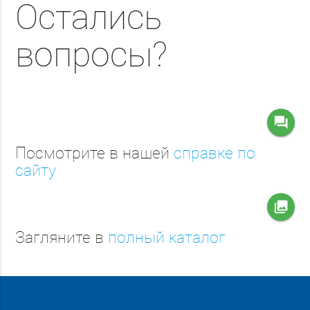
Остались
вопросы?
question_answer
Посмотрите в нашей
справке по
сайту
collections
Загляните в
полный каталог