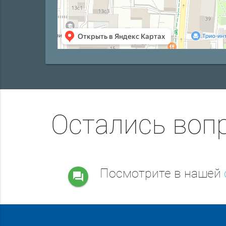
Остались воп
Посмотрите в нашей
question_answer