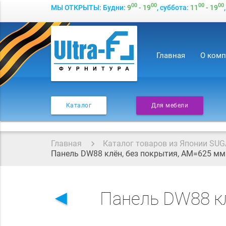
00
00
00
00
МЫ ОТКРЫТЫ: Будни:
9
- 19
, суббота:
11
- 19
Главная
О ком
Каталог
Для мебели
Главная
Каталог товаров из Японии SUG
Панель DW88 клён, без покрытия, АМ=625 мм
◄
Панель DW88 кл