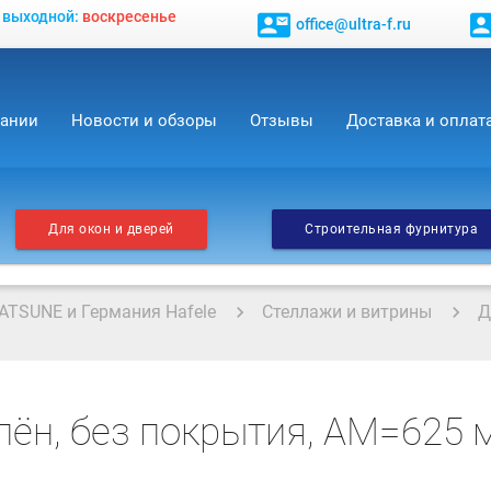
, выходной:
воскресенье
contact_mail
contact_
office@ultra-f.ru
пании
Новости и обзоры
Отзывы
Доставка и оплат
Для окон и дверей
Строительная фурнитура
ATSUNE и Германия Hafele
Стеллажи и витрины
Д
ён, без покрытия, АМ=625 