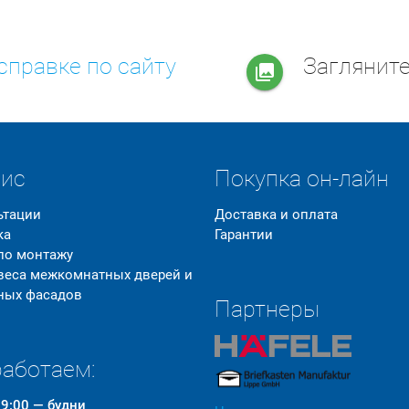
справке по сайту
Заглянит
collections
вис
Покупка он-лайн
ьтации
Доставка и оплата
ка
Гарантии
 по монтажу
 веса межкомнатных дверей и
ных фасадов
Партнеры
аботаем:
19:00 — будни