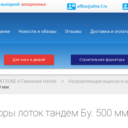
, выходной:
воскресенье
contact_mail
contact_
office@ultra-f.ru
пании
Новости и обзоры
Отзывы
Доставка и оплат
Для окон и дверей
Строительная фурнитура
ATSUNE и Германия Hafele
Направляющие ящиков и 
0 мм
ры лоток тандем Бу. 500 м