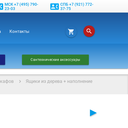
МСК +7 (495) 790-
СПБ +7 (921) 772-
phone
contact_phone
23-03
37-75
search
shopping_cart
а
Контакты
Сантехнические аксессуары
шкафов
Ящики из дерева + наполнение
►
м