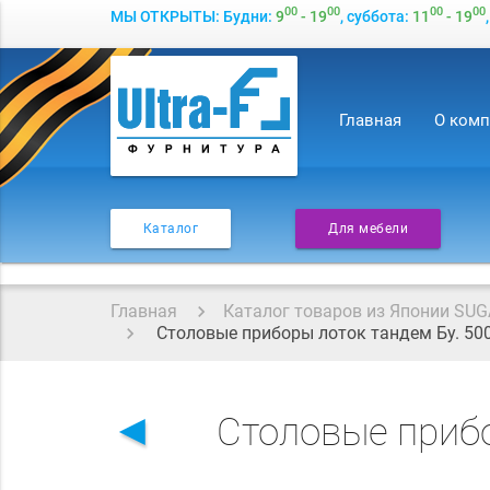
00
00
00
00
МЫ ОТКРЫТЫ: Будни:
9
- 19
, суббота:
11
- 19
Главная
О ком
Каталог
Для мебели
Главная
Каталог товаров из Японии SUG
Столовые приборы лоток тандем Бу. 50
◄
Столовые прибо