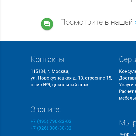
Посмотрите в нашей
question_answer
Контакты
Сер
115184, г. Москва,
Консул
ул. Новокузнецкая д. 13, строение 15,
Достав
офис №9, цокольный этаж
Услуги
Расчет
мебель
Звоните:
Мы р
+7 (495) 790-23-03
+7 (926) 386-30-32
9:00 - 