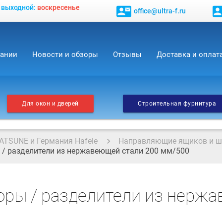
, выходной:
воскресенье
contact_mail
contact_
office@ultra-f.ru
пании
Новости и обзоры
Отзывы
Доставка и оплат
Для окон и дверей
Строительная фурнитура
ATSUNE и Германия Hafele
Направляющие ящиков и 
/ разделители из нержавеющей стали 200 мм/500
оры / разделители из нерж