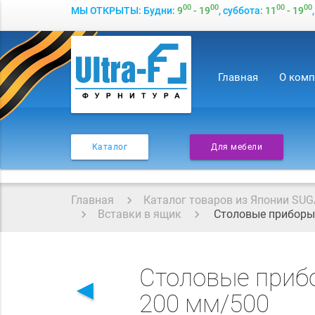
00
00
00
00
МЫ ОТКРЫТЫ: Будни:
9
- 19
, суббота:
11
- 19
Главная
О ком
Каталог
Для мебели
Главная
Каталог товаров из Японии SUG
Вставки в ящик
Столовые приборы 
Столовые приб
◄
200 мм/500