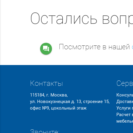
Остались воп
Посмотрите в нашей
question_answer
Контакты
Сер
115184, г. Москва,
Консул
ул. Новокузнецкая д. 13, строение 15,
Достав
офис №9, цокольный этаж
Услуги
Расчет
мебель
Звоните: