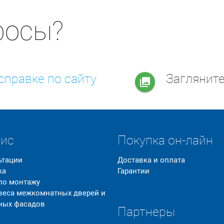
росы?
справке по сайту
Заглянит
collections
вис
Покупка он-лайн
ьтации
Доставка и оплата
ка
Гарантии
 по монтажу
 веса межкомнатных дверей и
ных фасадов
Партнеры