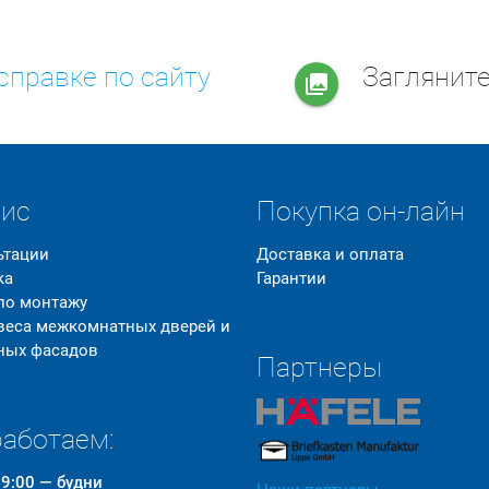
справке по сайту
Заглянит
collections
вис
Покупка он-лайн
ьтации
Доставка и оплата
ка
Гарантии
 по монтажу
 веса межкомнатных дверей и
ных фасадов
Партнеры
аботаем:
19:00 — будни