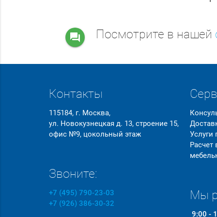
Посмотрите в нашей
question_answer
Контакты
Сер
115184, г. Москва,
Консул
ул. Новокузнецкая д. 13, строение 15,
Достав
офис №9, цокольный этаж
Услуги
Расчет
мебель
Звоните:
Мы р
+7 (495) 790-23-03
+7 (926) 386-30-32
9:00 - 