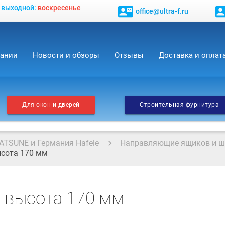
, выходной:
воскресенье
contact_mail
contact_
office@ultra-f.ru
пании
Новости и обзоры
Отзывы
Доставка и оплат
Для окон и дверей
Строительная фурнитура
ATSUNE и Германия Hafele
Направляющие ящиков и 
ысота 170 мм
, высота 170 мм