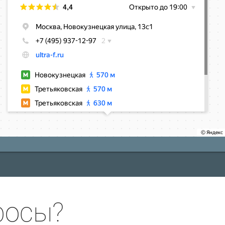
росы?