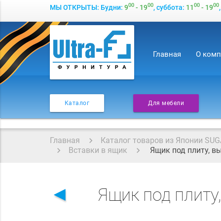
00
00
00
00
МЫ ОТКРЫТЫ: Будни:
9
- 19
, суббота:
11
- 19
Главная
О ком
Каталог
Для мебели
Главная
Каталог товаров из Японии SUG
Вставки в ящик
Ящик под плиту, в
◄
Ящик под плиту