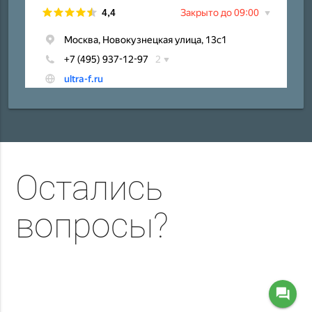
Остались
вопросы?
question_answer