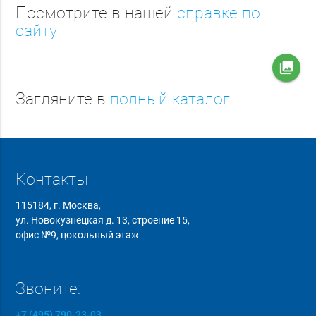
Посмотрите в нашей
справке по
сайту
collections
Загляните в
полный каталог
Контакты
115184, г. Москва,
ул. Новокузнецкая д. 13, строение 15,
офис №9, цокольный этаж
Звоните:
+7 (495) 790-23-03