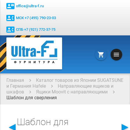
contact_mail
office@ultra-f.ru
contact_phone
МСК +7 (495) 790-23-03
contact_phone
СПБ +7 (921) 772-37-75
menu
shopping_cart
Главная
Каталог товаров из Японии SUGATSUNE
и Германия Hafele
Направляющие ящиков и
шкафов
Ящики Moovit с направляющими
Шаблон для сверления
Шаблон для
◄