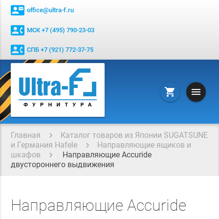
contact_mail
office@ultra-f.ru
contact_phone
МСК +7 (495) 790-23-03
contact_phone
СПБ +7 (921) 772-37-75
menu
shopping_cart
Главная
Каталог товаров из Японии SUGATSUNE
и Германия Hafele
Направляющие ящиков и
шкафов
Направляющие Accuride
двустороннего выдвижения
Направляющие Accuride