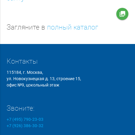
collections
Загляните в
полный каталог
Контакты
115184, г. Москва,
ул. Новокузнецкая д. 13, строение 15,
офис №9, цокольный этаж
Звоните:
+7 (495) 790-23-03
+7 (926) 386-30-32