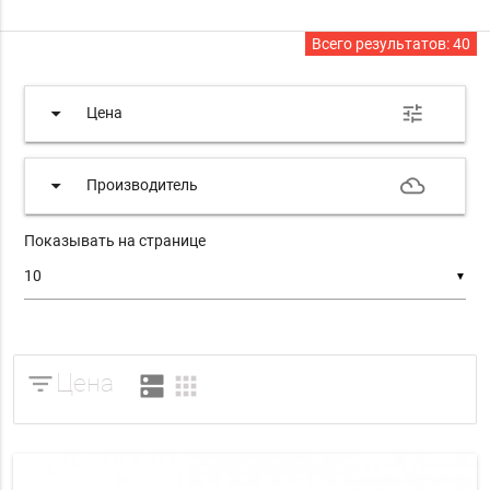
Всего результатов:
40
arrow_drop_down
tune
Цена
arrow_drop_down
filter_drama
Производитель
Показывать на странице
▼
filter_list
Цена
dns
apps