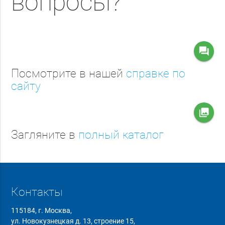
вопросы?
question_answer
Посмотрите в нашей
справке по
сайту
collections
Загляните в
полный каталог
Контакты
115184, г. Москва,
ул. Новокузнецкая д. 13, строение 15,