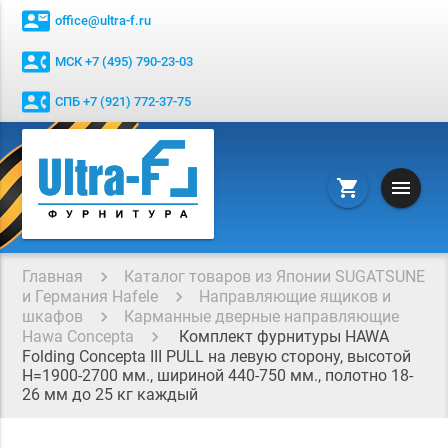
contact_mail
office@ultra-f.ru
contact_phone
МСК +7 (495) 790-23-03
contact_phone
СПБ +7 (921) 772-37-75
menu
shopping_cart
Главная
Каталог товаров из Японии SUGATSUNE
и Германия Hafele
Направляющие ящиков и
шкафов
Карманные дверные направляющие
Hawa Concepta
Комплект фурнитуры HAWA
Folding Concepta III PULL на левую сторону, высотой
Н=1900-2700 мм., шириной 440-750 мм., полотно 18-
26 мм до 25 кг каждый