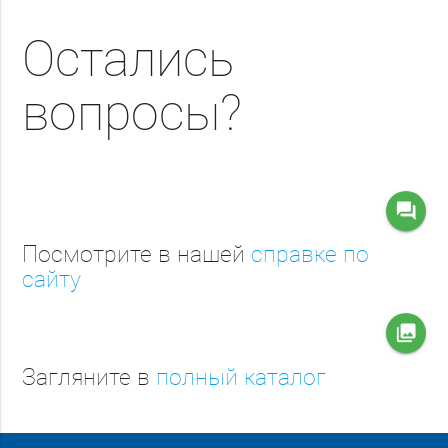
Остались
вопросы?
question_answer
Посмотрите в нашей
справке по
сайту
collections
Загляните в
полный каталог