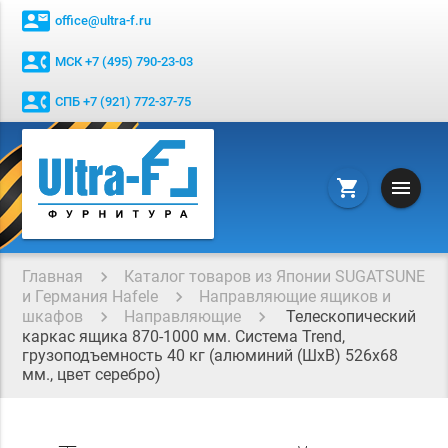
contact_mail
office@ultra-f.ru
contact_phone
МСК +7 (495) 790-23-03
contact_phone
СПБ +7 (921) 772-37-75
menu
shopping_cart
Главная
Каталог товаров из Японии SUGATSUNE
и Германия Hafele
Направляющие ящиков и
шкафов
Направляющие
Телескопический
каркас ящика 870-1000 мм. Система Trend,
грузоподъемность 40 кг (алюминий (ШхВ) 526х68
мм., цвет серебро)