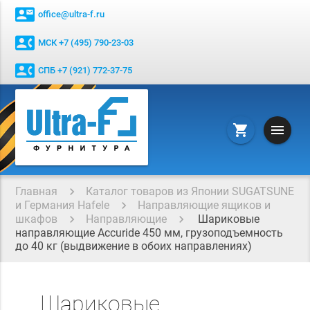
contact_mail
office@ultra-f.ru
contact_phone
МСК +7 (495) 790-23-03
contact_phone
СПБ +7 (921) 772-37-75
menu
shopping_cart
Главная
Каталог товаров из Японии SUGATSUNE
и Германия Hafele
Направляющие ящиков и
шкафов
Направляющие
Шариковые
направляющие Accuride 450 мм, грузоподъемность
до 40 кг (выдвижение в обоих направлениях)
Шариковые