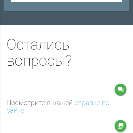
Остались
вопросы?
question_answer
Посмотрите в нашей
справке по
сайту
collections