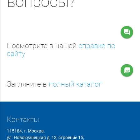
вопросы?
question_answer
Посмотрите в нашей
справке по
сайту
collections
Загляните в
полный каталог
Контакты
115184, г. Москва,
ул. Новокузнецкая д. 13, строение 15,