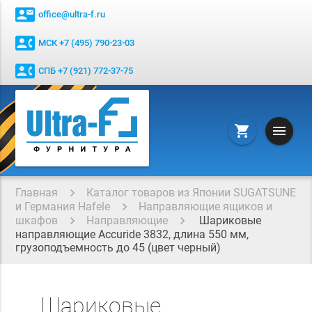
contact_mail
office@ultra-f.ru
contact_phone
МСК +7 (495) 790-23-03
contact_phone
СПБ +7 (921) 772-37-75
menu
shopping_cart
Главная
Каталог товаров из Японии SUGATSUNE
и Германия Hafele
Направляющие ящиков и
шкафов
Направляющие
Шариковые
направляющие Accuride 3832, длина 550 мм,
грузоподъемность до 45 (цвет черный)
Шариковые