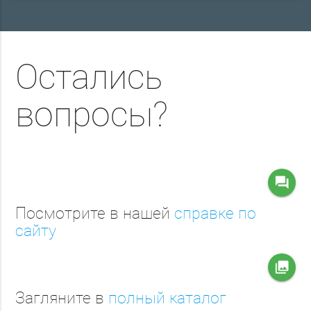
Остались
вопросы?
question_answer
Посмотрите в нашей
справке по
сайту
collections
Загляните в
полный каталог