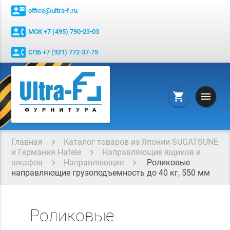
contact_mail
office@ultra-f.ru
contact_phone
МСК +7 (495) 790-23-03
contact_phone
СПБ +7 (921) 772-37-75
menu
shopping_cart
Главная
Каталог товаров из Японии SUGATSUNE
и Германия Hafele
Направляющие ящиков и
шкафов
Направляющие
Роликовые
направляющие грузоподъемность до 40 кг, 550 мм
Роликовые