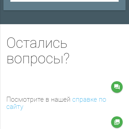
Остались
вопросы?
question_answer
Посмотрите в нашей
справке по
сайту
collections