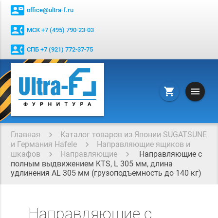
contact_mail
office@ultra-f.ru
contact_phone
МСК +7 (495) 790-23-03
contact_phone
СПБ +7 (921) 772-37-75
menu
shopping_cart
Главная
Каталог товаров из Японии SUGATSUNE
и Германия Hafele
Направляющие ящиков и
шкафов
Направляющие
Направляющие с
полным выдвижением KTS, L 305 мм, длина
удлинения AL 305 мм (грузоподъемность до 140 кг)
Направляющие с