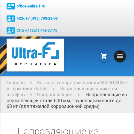
contact_mail
office@ultra-f.ru
contact_phone
МСК +7 (495) 790-23-03
contact_phone
СПБ +7 (921) 772-37-75
menu
shopping_cart
Главная
Каталог товаров из Японии SUGATSUNE
и Германия Hafele
Направляющие ящиков и
шкафов
Направляющие
Направляющие из
нержавеющей стали 600 мм, грузоподъемность до
68 кг (для тяжелой коррозионной среды)
Направляющие из