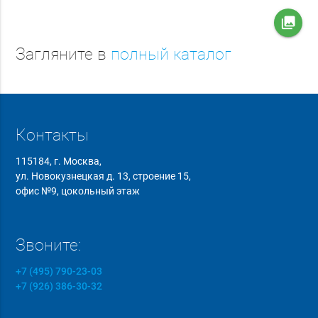
collections
Загляните в
полный каталог
Контакты
115184, г. Москва,
ул. Новокузнецкая д. 13, строение 15,
офис №9, цокольный этаж
Звоните:
+7 (495) 790-23-03
+7 (926) 386-30-32