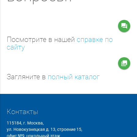
question_answer
Посмотрите в нашей
справке по
сайту
collections
Загляните в
полный каталог
Контакты
115184, г. Москва,
ул. Новокузнецкая д. 13, строение 15,
офис №9, цокольный этаж