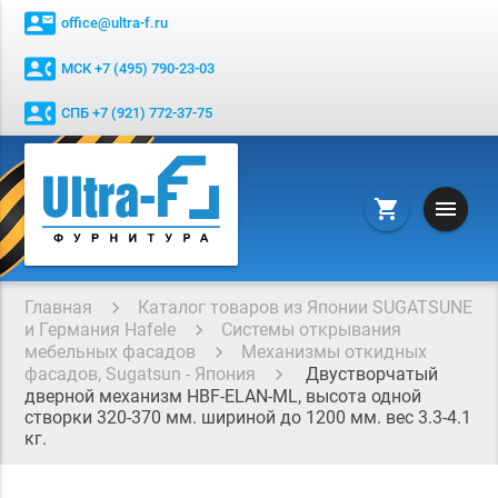
contact_mail
office@ultra-f.ru
contact_phone
МСК +7 (495) 790-23-03
contact_phone
СПБ +7 (921) 772-37-75
menu
shopping_cart
Главная
Каталог товаров из Японии SUGATSUNE
и Германия Hafele
Системы открывания
мебельных фасадов
Механизмы откидных
фасадов, Sugatsun - Япония
Двустворчатый
дверной механизм HBF-ELAN-МL, высота одной
створки 320-370 мм. шириной до 1200 мм. вес 3.3-4.1
кг.