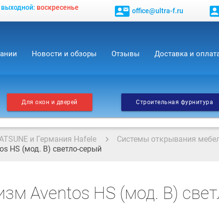
, выходной:
воскресенье
contact_mail
contact_
office@ultra-f.ru
пании
Новости и обзоры
Отзывы
Доставка и оплат
Для окон и дверей
Строительная фурнитура
ATSUNE и Германия Hafele
Системы открывания мебе
s HS (мод. B) светло-серый
зм Aventos HS (мод. B) све