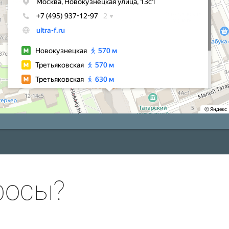
росы?