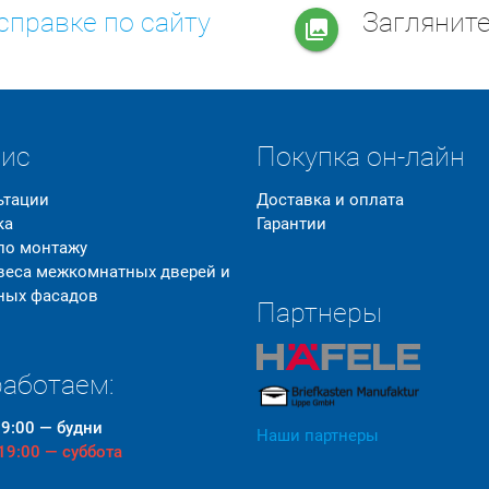
справке по сайту
Заглянит
collections
вис
Покупка он-лайн
ьтации
Доставка и оплата
ка
Гарантии
 по монтажу
 веса межкомнатных дверей и
ных фасадов
Партнеры
аботаем:
19:00 — будни
Наши партнеры
 19:00 — суббота