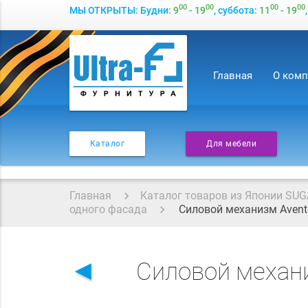
00
00
00
00
МЫ ОТКРЫТЫ: Будни:
9
- 19
, суббота:
11
- 19
Главная
О ком
Каталог
Для мебели
Главная
Каталог товаров из Японии SUG
одного фасада
Силовой механизм Avento
◄
Силовой механи