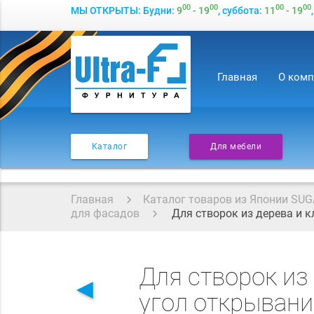
00
00
00
00
МЫ ОТКРЫТЫ: Будни:
9
- 19
, суббота:
11
- 19
Главная
О ком
Каталог
Для мебели
Главная
Каталог товаров из Японии SUG
для фасадов
Для створок из дерева и к
Для створок из
◄
угол открывания