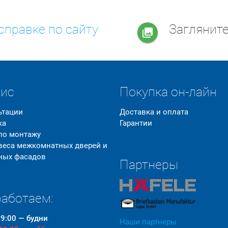
справке по сайту
Заглянит
collections
вис
Покупка он-лайн
ьтации
Доставка и оплата
ка
Гарантии
 по монтажу
 веса межкомнатных дверей и
ных фасадов
Партнеры
аботаем:
19:00 — будни
Наши партнеры