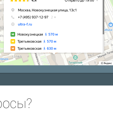
росы?