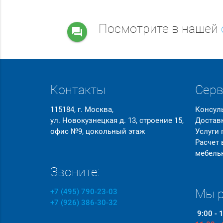
Посмотрите в нашей
question_answer
Контакты
Сер
115184, г. Москва,
Консул
ул. Новокузнецкая д. 13, строение 15,
Достав
офис №9, цокольный этаж
Услуги
Расчет
мебель
Звоните:
Мы р
+7 (495) 790-23-03
+7 (926) 386-30-32
9:00 - 