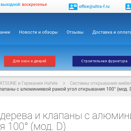
, выходной:
воскресенье
contact_mail
contact_
office@ultra-f.ru
пании
Новости и обзоры
Отзывы
Доставка и оплат
Для окон и дверей
Строительная фурнитура
ATSUNE и Германия Hafele
Системы открывания мебе
лапаны с алюминиевой рамой угол открывания 100° (мод. 
 дерева и клапаны с алюми
 100° (мод. D)