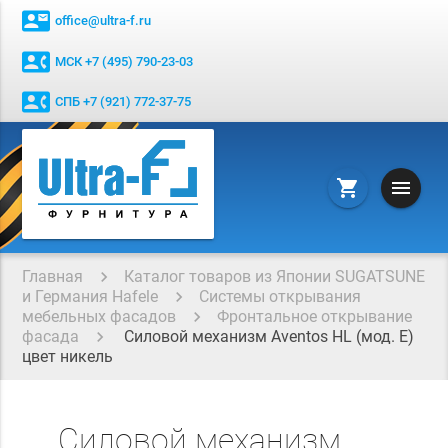
contact_mail
office@ultra-f.ru
contact_phone
МСК +7 (495) 790-23-03
contact_phone
СПБ +7 (921) 772-37-75
menu
shopping_cart
Главная
Каталог товаров из Японии SUGATSUNE
и Германия Hafele
Системы открывания
мебельных фасадов
Фронтальное открывание
фасада
Силовой механизм Aventos HL (мод. E)
цвет никель
Силовой механизм