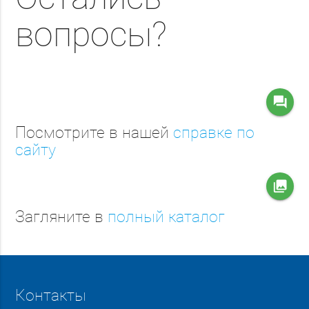
вопросы?
question_answer
Посмотрите в нашей
справке по
сайту
collections
Загляните в
полный каталог
Контакты