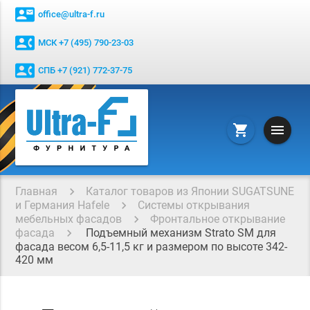
contact_mail
office@ultra-f.ru
contact_phone
МСК +7 (495) 790-23-03
contact_phone
СПБ +7 (921) 772-37-75
menu
shopping_cart
Главная
Каталог товаров из Японии SUGATSUNE
и Германия Hafele
Системы открывания
мебельных фасадов
Фронтальное открывание
фасада
Подъемный механизм Strato SM для
фасада весом 6,5-11,5 кг и размером по высоте 342-
420 мм