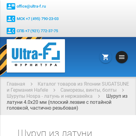
contact_mail
office@ultra-f.ru
contact_phone
МСК +7 (495) 790-23-03
contact_phone
СПБ +7 (921) 772-37-75
menu
shopping_cart
Главная
Каталог товаров из Японии SUGATSUNE
и Германия Hafele
Саморезы, винты, болты
Шурупы Hospa - латунь и нержавейка
Шуруп из
латуни 4.0x20 мм (плоский лезвие с потайной
головкой, частично резьбовая)
Шуруп из латуни