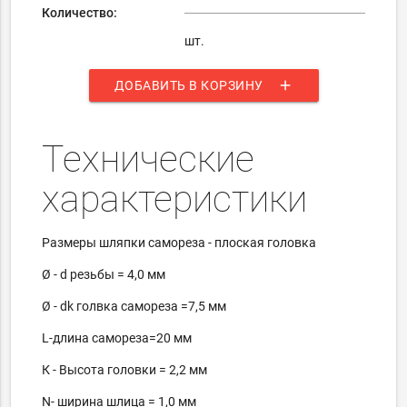
Количество:
шт.
add
ДОБАВИТЬ В КОРЗИНУ
Технические
характеристики
Размеры шляпки самореза - плоская головка
Ø
- d
резьбы = 4,0 мм
Ø
- dk
голвка самореза =7,5 мм
L-длина самореза=20 мм
К - Высота головки = 2,2 мм
N- ширина шлица = 1,0 мм