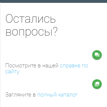
Остались
вопросы?
question_answer
Посмотрите в нашей
справке по
сайту
collections
Загляните в
полный каталог