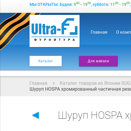
00
00
00
00
МЫ ОТКРЫТЫ: Будни:
9
- 19
, суббота:
11
- 19
Главная
О ком
Каталог
Для мебели
Главная
Каталог товаров из Японии SUG
Шуруп HOSPA хромированный частичная рез
◄
Шуруп HOSPA х