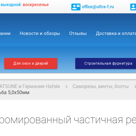
, выходной:
воскресенье
contact_mail
contact_
office@ultra-f.ru
пании
Новости и обзоры
Отзывы
Доставка и оплат
Для окон и дверей
Строительная фурнитура
ATSUNE и Германия Hafele
Саморезы, винты, болты
ьба 5,0x50мм
ромированный частичная ре