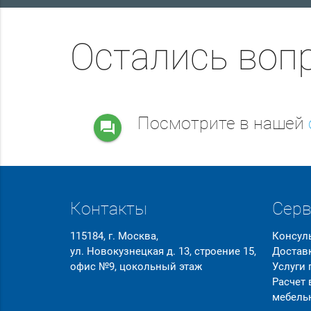
Остались воп
Посмотрите в нашей
question_answer
Контакты
Сер
115184, г. Москва,
Консул
ул. Новокузнецкая д. 13, строение 15,
Достав
офис №9, цокольный этаж
Услуги
Расчет
мебель