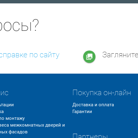
росы?
справке по сайту
Заглянит
collections
вис
Покупка он-лайн
ьтации
Доставка и оплата
ка
Гарантии
 по монтажу
 веса межкомнатных дверей и
ных фасадов
Партнеры