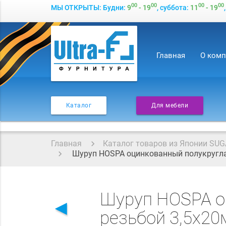
00
00
00
00
МЫ ОТКРЫТЫ: Будни:
9
- 19
, суббота:
11
- 19
Главная
О ком
Каталог
Для мебели
Главная
Каталог товаров из Японии SUG
Шуруп HOSPA оцинкованный полукруглая
Шуруп HOSPA о
◄
резьбой 3,5x2