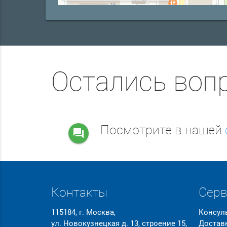
Остались воп
Посмотрите в нашей
question_answer
Контакты
Сер
115184, г. Москва,
Консул
ул. Новокузнецкая д. 13, строение 15,
Достав