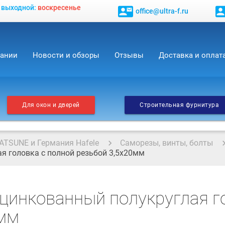
, выходной:
воскресенье
contact_mail
contact_
office@ultra-f.ru
пании
Новости и обзоры
Отзывы
Доставка и оплат
Для окон и дверей
Строительная фурнитура
ATSUNE и Германия Hafele
Саморезы, винты, болты
 головка с полной резьбой 3,5x20мм
цинкованный полукруглая го
0мм