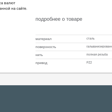
са валют
анной на сайте.
подробнее о товаре
материал
сталь
поверхность
гальванизирован
нить
полная резьба
привод
PZ2