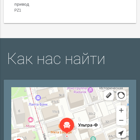
привод
PZ1
Как нас найти