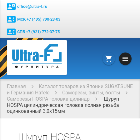
contact_mail
office@ultra-f.ru
contact_phone
МСК +7 (495) 790-23-03
contact_phone
СПБ +7 (921) 772-37-75
menu
shopping_cart
Главная
Каталог товаров из Японии SUGATSUNE
и Германия Hafele
Саморезы, винты, болты
Саморезы HOSPA головка цилиндр
Шуруп
HOSPA цилиндрическая головка полная резьба
оцинкованный 3,0x15мм
Шуруп HOSPA