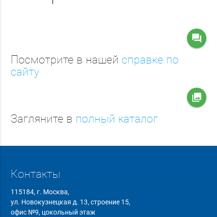
question_answer
Посмотрите в нашей
справке по
сайту
collections
Загляните в
полный каталог
Контакты
115184, г. Москва,
ул. Новокузнецкая д. 13, строение 15,
офис №9, цокольный этаж