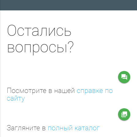
Остались
вопросы?
question_answer
Посмотрите в нашей
справке по
сайту
collections
Загляните в
полный каталог