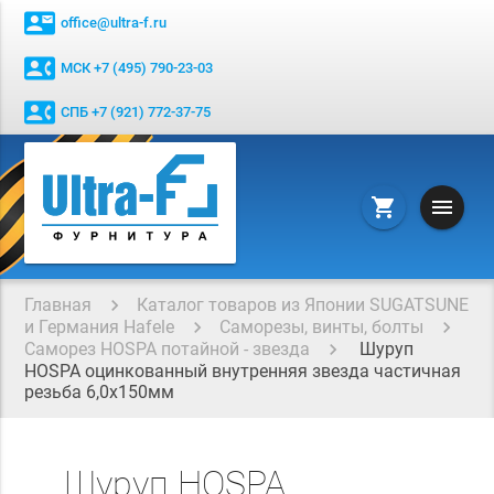
contact_mail
office@ultra-f.ru
contact_phone
МСК +7 (495) 790-23-03
contact_phone
СПБ +7 (921) 772-37-75
menu
shopping_cart
Главная
Каталог товаров из Японии SUGATSUNE
и Германия Hafele
Саморезы, винты, болты
Саморез HOSPA потайной - звезда
Шуруп
HOSPA оцинкованный внутренняя звезда частичная
резьба 6,0x150мм
Шуруп HOSPA