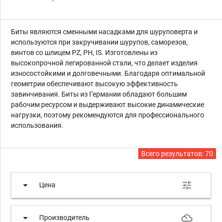
Биты являются сменными насадками для шуруповерта и
используются при закручивании шурупов, саморезов,
винтов со шлицем PZ, PН, IS. Изготовлены из
высокопрочной легированной стали, что делает изделия
износостойкими и долговечными. Благодаря оптимальной
геометрии обеспечивают высокую эффективность
завинчивания. Биты из Германии обладают большим
рабочим ресурсом и выдерживают высокие динамические
нагрузки, поэтому рекомендуются для профессионального
использования.
Всего результатов:
70
arrow_drop_down
tune
Цена
arrow_drop_down
filter_drama
Производитель