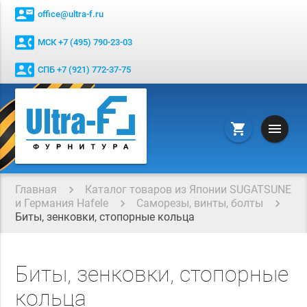
contact_mail
office@ultra-f.ru
contact_phone
МСК +7 (495) 790-23-03
contact_phone
СПБ +7 (921) 772-37-75
menu
shopping_cart
Главная
Каталог товаров из Японии SUGATSUNE
и Германия Hafele
Саморезы, винты, болты
Биты, зенковки, стопорные кольца
Биты, зенковки, стопорные
кольца