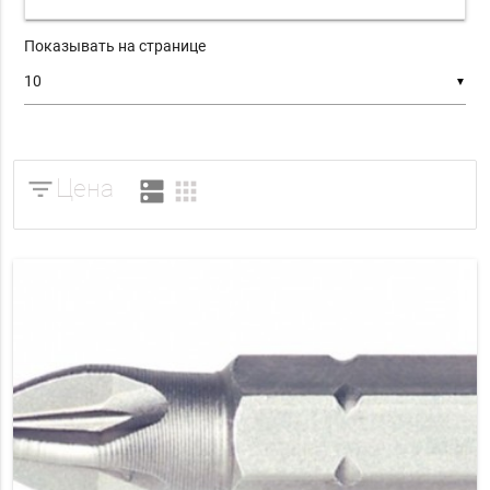
Показывать на странице
▼
filter_list
Цена
dns
apps