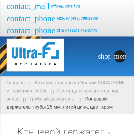
contact_mail
office@ultra-f.ru
contact_phone
МСК +7 (495) 790-23-03
contact_phone
СПБ +7 (921) 772-37-75
menu
shopping_ca
Главная
Каталог товаров из Японии SUGATSUNE
и Германия Hafele
Нестандартные детали под
заказ
Трубный держатель
Концевой
держатель трубы 25 мм, литой цинк, цвет хром
Концевой держатель