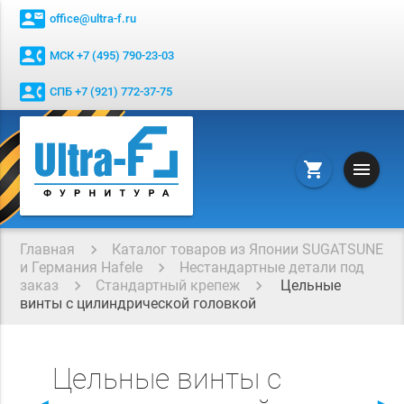
contact_mail
office@ultra-f.ru
contact_phone
МСК +7 (495) 790-23-03
contact_phone
СПБ +7 (921) 772-37-75
menu
shopping_cart
Главная
Каталог товаров из Японии SUGATSUNE
и Германия Hafele
Нестандартные детали под
заказ
Стандартный крепеж
Цельные
винты с цилиндрической головкой
Цельные винты с