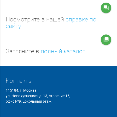
question_answer
Посмотрите в нашей
справке по
сайту
collections
Загляните в
полный каталог
Контакты
115184, г. Москва,
ул. Новокузнецкая д. 13, строение 15,
офис №9, цокольный этаж