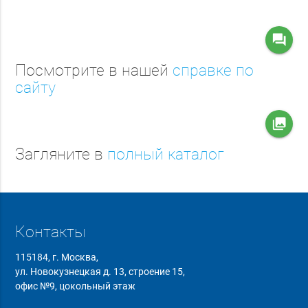
question_answer
Посмотрите в нашей
справке по
сайту
collections
Загляните в
полный каталог
Контакты
115184, г. Москва,
ул. Новокузнецкая д. 13, строение 15,
офис №9, цокольный этаж