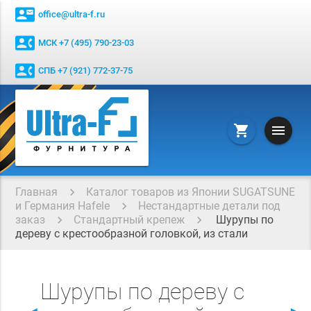
contact_mail
office@ultra-f.ru
contact_phone
МСК +7 (495) 790-23-03
contact_phone
СПБ +7 (921) 772-37-75
menu
shopping_cart
Главная
Каталог товаров из Японии SUGATSUNE
и Германия Hafele
Нестандартные детали под
заказ
Стандартный крепеж
Шурупы по
дереву с крестообразной головкой, из стали
Шурупы по дереву с