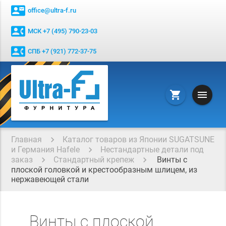
contact_mail
office@ultra-f.ru
contact_phone
МСК +7 (495) 790-23-03
contact_phone
СПБ +7 (921) 772-37-75
menu
shopping_cart
Главная
Каталог товаров из Японии SUGATSUNE
и Германия Hafele
Нестандартные детали под
заказ
Стандартный крепеж
Винты с
плоской головкой и крестообразным шлицем, из
нержавеющей стали
Винты с плоской