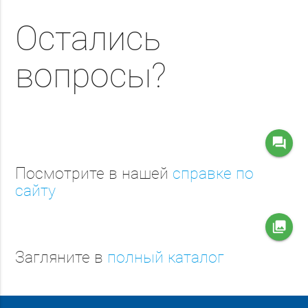
Остались
вопросы?
question_answer
Посмотрите в нашей
справке по
сайту
collections
Загляните в
полный каталог