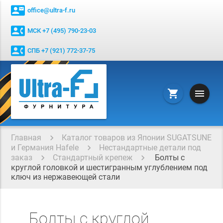
contact_mail
office@ultra-f.ru
contact_phone
МСК +7 (495) 790-23-03
contact_phone
СПБ +7 (921) 772-37-75
menu
shopping_cart
Главная
Каталог товаров из Японии SUGATSUNE
и Германия Hafele
Нестандартные детали под
заказ
Стандартный крепеж
Болты с
круглой головкой и шестигранным углублением под
ключ из нержавеющей стали
Болты с круглой