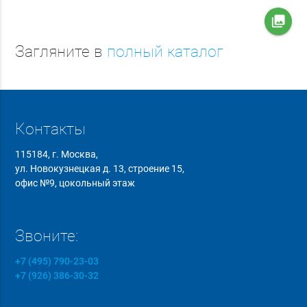
collections
Загляните в
полный каталог
Контакты
115184, г. Москва,
ул. Новокузнецкая д. 13, строение 15,
офис №9, цокольный этаж
Звоните:
+7 (495) 790-23-03
+7 (926) 386-30-32