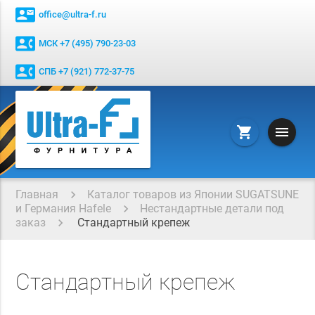
contact_mail
office@ultra-f.ru
contact_phone
МСК +7 (495) 790-23-03
contact_phone
СПБ +7 (921) 772-37-75
menu
shopping_cart
Главная
Каталог товаров из Японии SUGATSUNE
и Германия Hafele
Нестандартные детали под
заказ
Стандартный крепеж
Стандартный крепеж