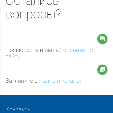
Остались
вопросы?
question_answer
Посмотрите в нашей
справке по
сайту
collections
Загляните в
полный каталог
Контакты