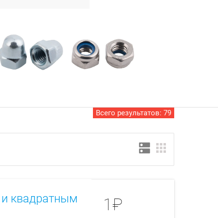
Всего результатов:
79
dns
apps
й и квадратным
1₽