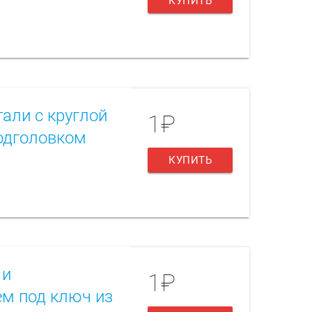
КУПИТЬ
али с круглой
1₽
одголовком
КУПИТЬ
 и
1₽
м под ключ из