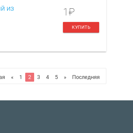
ый из
1₽
КУПИТЬ
ая
«
1
2
3
4
5
»
Последняя