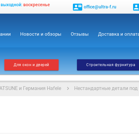
, выходной:
воскресенье
contact_mail
contact_
office@ultra-f.ru
пании
Новости и обзоры
Отзывы
Доставка и оплат
Для окон и дверей
Строительная фурнитура
ATSUNE и Германия Hafele
Нестандартные детали под