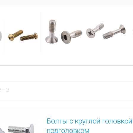
ена
Болты с круглой головко
подголовком