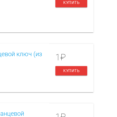
КУПИТЬ
цевой ключ (из
1₽
КУПИТЬ
ланцевой
1₽