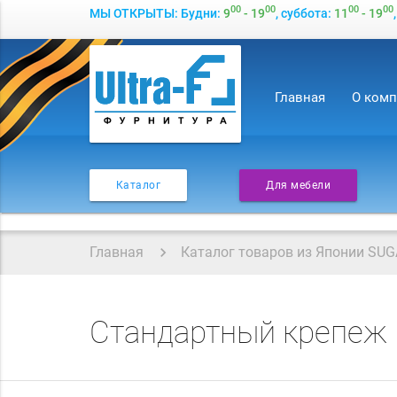
00
00
00
00
МЫ ОТКРЫТЫ: Будни:
9
- 19
, суббота:
11
- 19
Главная
О ком
Каталог
Для мебели
Главная
Каталог товаров из Японии SUG
Стандартный крепеж