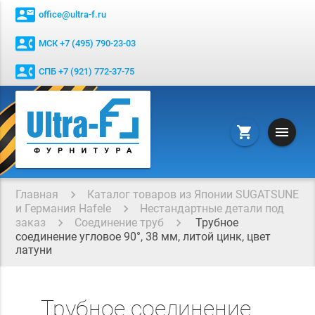
contact_mail
office@ultra-f.ru
contact_phone
МСК +7 (495) 790-23-03
contact_phone
СПБ +7 (921) 772-37-75
menu
shopping_cart
Главная
Каталог товаров из Японии SUGATSUNE
и Германия Hafele
Нестандартные детали под
заказ
Соединение труб
Трубное
соединение угловое 90°, 38 мм, литой цинк, цвет
латуни
Трубное соединение