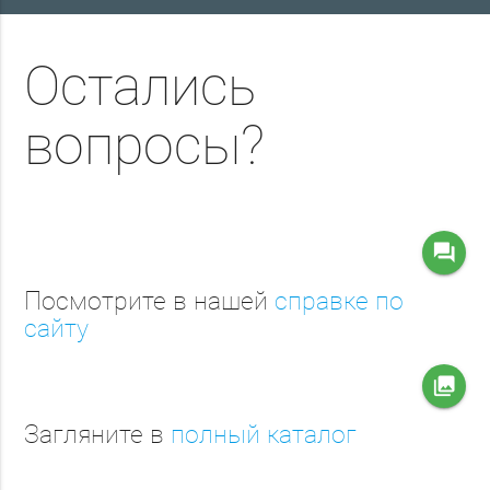
Остались
вопросы?
question_answer
Посмотрите в нашей
справке по
сайту
collections
Загляните в
полный каталог