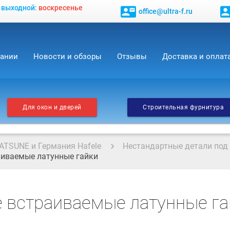
, выходной:
воскресенье
contact_mail
contact_
office@ultra-f.ru
пании
Новости и обзоры
Отзывы
Доставка и оплат
Для окон и дверей
Строительная фурнитура
ATSUNE и Германия Hafele
Нестандартные детали под
иваемые латунные гайки
 встраиваемые латунные га