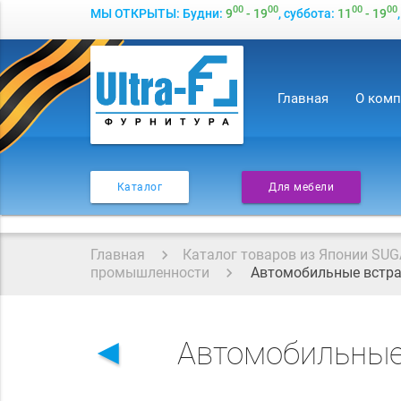
00
00
00
00
МЫ ОТКРЫТЫ: Будни:
9
- 19
, суббота:
11
- 19
Главная
О ком
Каталог
Для мебели
Главная
Каталог товаров из Японии SUG
промышленности
Автомобильные встра
◄
Автомобильные