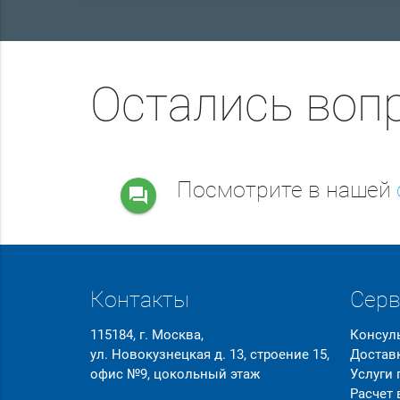
Остались воп
Посмотрите в нашей
question_answer
Контакты
Сер
115184, г. Москва,
Консул
ул. Новокузнецкая д. 13, строение 15,
Достав
офис №9, цокольный этаж
Услуги
Расчет