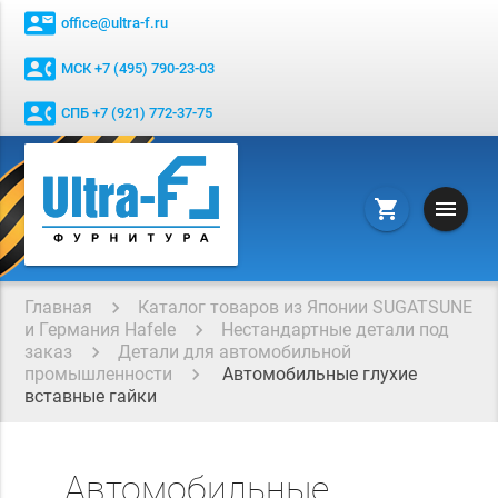
contact_mail
office@ultra-f.ru
contact_phone
МСК +7 (495) 790-23-03
contact_phone
СПБ +7 (921) 772-37-75
menu
shopping_cart
Главная
Каталог товаров из Японии SUGATSUNE
и Германия Hafele
Нестандартные детали под
заказ
Детали для автомобильной
промышленности
Автомобильные глухие
вставные гайки
Автомобильные