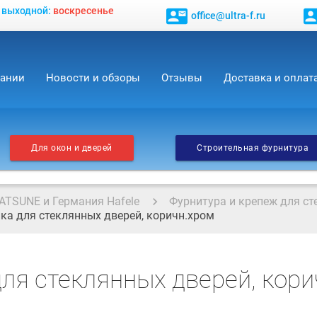
, выходной:
воскресенье
contact_mail
contact_
office@ultra-f.ru
пании
Новости и обзоры
Отзывы
Доставка и оплат
Для окон и дверей
Строительная фурнитура
ATSUNE и Германия Hafele
Фурнитура и крепеж для ст
пка для стеклянных дверей, коричн.хром
 для стеклянных дверей, кор