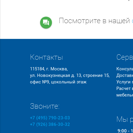
Посмотрите в нашей
question_answer
Контакты
Сер
115184, г. Москва,
Консул
ул. Новокузнецкая д. 13, строение 15,
Достав
офис №9, цокольный этаж
Услуги
Расчет
мебель
Звоните:
Мы р
+7 (495) 790-23-03
+7 (926) 386-30-32
9:00 - 