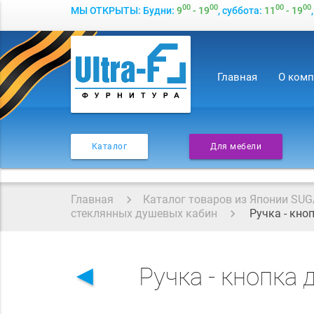
00
00
00
00
МЫ ОТКРЫТЫ: Будни:
9
- 19
, суббота:
11
- 19
Главная
О ком
Каталог
Для мебели
Главная
Каталог товаров из Японии SUG
стеклянных душевых кабин
Ручка - кно
◄
Ручка - кнопка