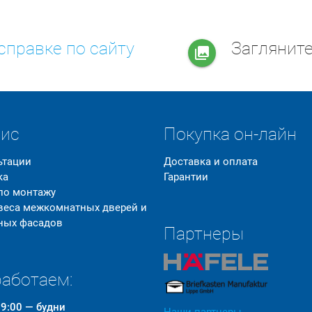
справке по сайту
Заглянит
collections
вис
Покупка он-лайн
ьтации
Доставка и оплата
ка
Гарантии
 по монтажу
 веса межкомнатных дверей и
ных фасадов
Партнеры
аботаем:
19:00 — будни