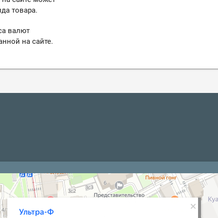
да товара.
са валют
анной на сайте.