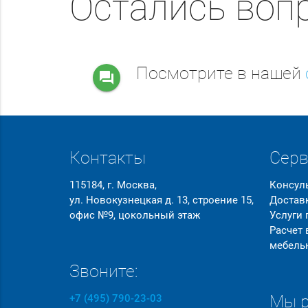
Остались воп
Посмотрите в нашей
question_answer
Контакты
Сер
115184, г. Москва,
Консул
ул. Новокузнецкая д. 13, строение 15,
Достав
офис №9, цокольный этаж
Услуги
Расчет
мебель
Звоните:
Мы р
+7 (495) 790-23-03