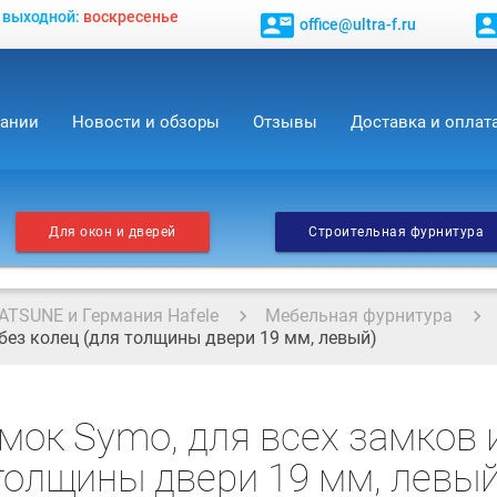
, выходной:
воскресенье
contact_mail
contact_
office@ultra-f.ru
пании
Новости и обзоры
Отзывы
Доставка и оплат
Для окон и дверей
Строительная фурнитура
ATSUNE и Германия Hafele
Мебельная фурнитура
 без колец (для толщины двери 19 мм, левый)
амок Symo, для всех замков 
 толщины двери 19 мм, левый