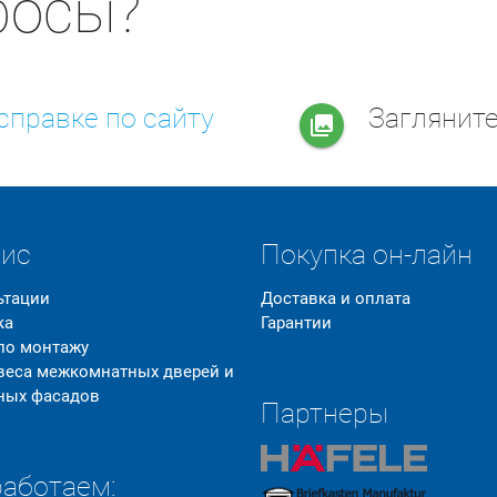
росы?
справке по сайту
Заглянит
collections
вис
Покупка он-лайн
ьтации
Доставка и оплата
ка
Гарантии
 по монтажу
 веса межкомнатных дверей и
ных фасадов
Партнеры
аботаем: