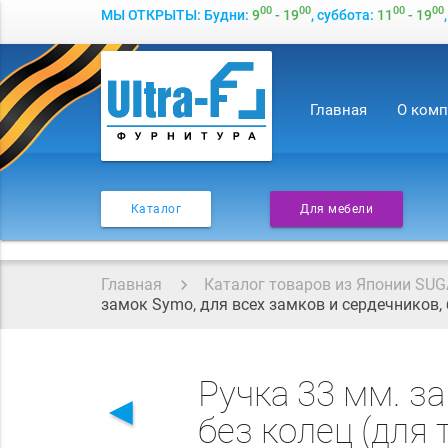
00
00
00
00
МЫ ОТКРЫТЫ: Будни:
9
- 19
, суббота:
11
- 19
Главная
О ком
Каталог
Для мебели
Главная
Каталог товаров из Японии SUG
замок Symo, для всех замков и сердечников,
Ручка 33 мм. з
◄
без колец (для